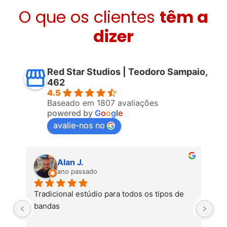
O que os clientes
têm a
dizer
Red Star Studios | Teodoro Sampaio,
462
4.5
Baseado em 1807 avaliações
powered by
G
o
o
g
l
e
avalie-nos no
Alan J.
ano passado
 
Tradicional estúdio para todos os tipos de 
Ót
 ! 
bandas
to
ns 
To