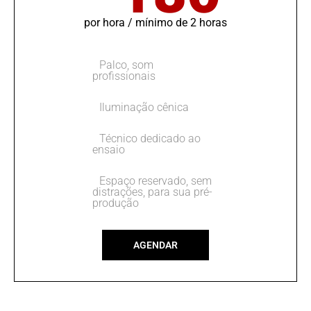
por hora / mínimo de 2 horas
Palco, som
profissionais
Iluminação cênica
Técnico dedicado ao
ensaio
Espaço reservado, sem
distrações, para sua pré-
produção
AGENDAR