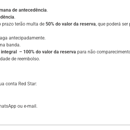
mana de antecedência
.
edência
.
 prazo terão multa de
50% do valor da reserva
, que poderá ser
paga antecipadamente.
sma banda.
 integral – 100% do valor da reserva
para não comparecimento
idade de reembolso.
ua conta Red Star:
hatsApp ou e-mail.