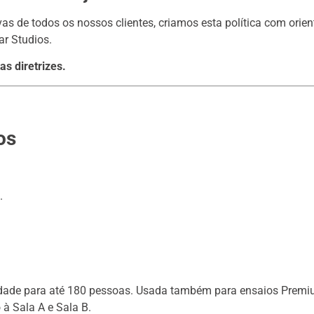
ivas de todos os nossos clientes, criamos esta política com orie
ar Studios.
s diretrizes.
os
.
cidade para até 180 pessoas. Usada também para ensaios Premi
 à Sala A e Sala B.