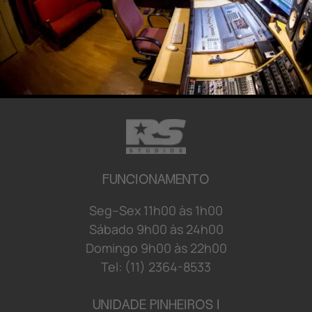
FUNCIONAMENTO
S
e
g
–
S
e
x
1
1
h
0
0 à
s
1
h
0
0
S
á
b
a
d
o 9
h
0
0 à
s
2
4
h
0
0
D
o
mi
n
g
o 9
h
0
0 à
s
2
2
h
0
0
Tel: (11) 2364-8533
UNIDADE PINHEIROS I