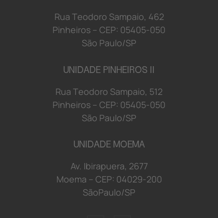
R
u
a
T
e
o
d
o
r
o S
a
mp
a
i
o
,
4
6
2
P
i
n
h
e
i
r
o
s
–
C
E
P:
0
5
4
0
5-
0
5
0
S
ã
o
P
a
u
l
o/
S
P
UNIDADE PINHEIROS II
R
u
a
T
e
o
d
o
r
o S
a
mp
a
i
o
,
5
1
2
P
i
n
h
e
i
r
o
s
–
C
E
P:
0
5
4
0
5-
0
5
0
S
ã
o
P
a
u
l
o/
S
P
UNIDADE MOEMA
Av. Ibirapuera, 2677
Moema
–
C
E
P:
0
4029
-2
0
0
S
ã
oP
a
u
l
o/
S
P