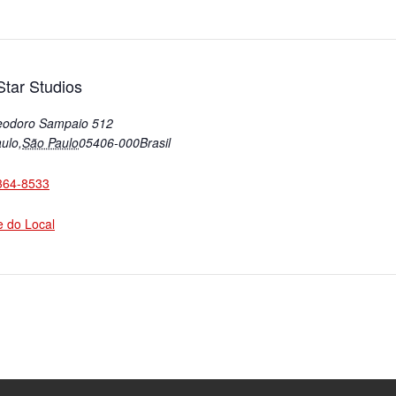
tar Studios
eodoro Sampaio 512
ulo
,
São Paulo
05406-000
Brasil
364-8533
te do Local