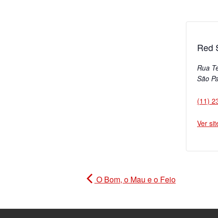
Red S
Rua T
São Pa
(11) 2
Ver si
O Bom, o Mau e o Feio