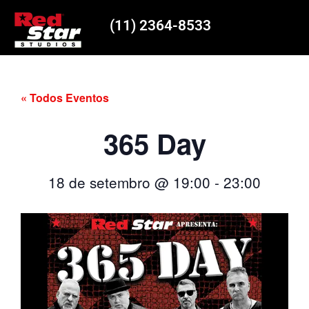
(11) 2364-8533
« Todos Eventos
365 Day
18 de setembro
@
19:00
-
23:00