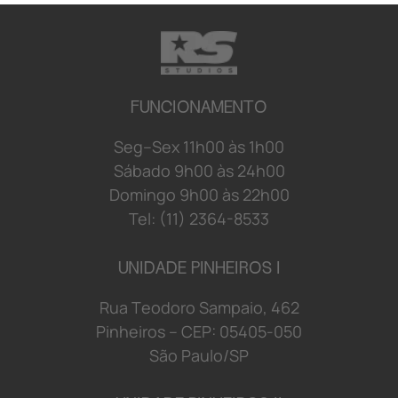
FUNCIONAMENTO
S
e
g
–
S
e
x
1
1
h
0
0 à
s
1
h
0
0
S
á
b
a
d
o 9
h
0
0 à
s
2
4
h
0
0
D
o
mi
n
g
o 9
h
0
0 à
s
2
2
h
0
0
Tel: (11) 2364-8533
UNIDADE PINHEIROS I
R
u
a
T
e
o
d
o
r
o S
a
mp
a
i
o
,
4
6
2
P
i
n
h
e
i
r
o
s
–
C
E
P:
0
5
4
0
5-
0
5
0
S
ã
o
P
a
u
l
o/
S
P