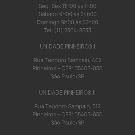
S
e
g
–
S
e
x
1
1
h
0
0 à
s
1
h
0
0
S
á
b
a
d
o 9
h
0
0 à
s
2
4
h
0
0
D
o
mi
n
g
o 9
h
0
0 à
s
2
2
h
0
0
Tel: (11) 2364-8533
UNIDADE PINHEIROS I
R
u
a
T
e
o
d
o
r
o S
a
mp
a
i
o
,
4
6
2
P
i
n
h
e
i
r
o
s
–
C
E
P:
0
5
4
0
5-
0
5
0
S
ã
o
P
a
u
l
o/
S
P
UNIDADE PINHEIROS II
R
u
a
T
e
o
d
o
r
o S
a
mp
a
i
o
,
5
1
2
P
i
n
h
e
i
r
o
s
–
C
E
P:
0
5
4
0
5-
0
5
0
S
ã
o
P
a
u
l
o/
S
P