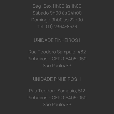
S
e
g
–
S
e
x
1
1
h
0
0 à
s
1
h
0
0
S
á
b
a
d
o 9
h
0
0 à
s
2
4
h
0
0
D
o
mi
n
g
o 9
h
0
0 à
s
2
2
h
0
0
Tel: (11) 2364-8533
UNIDADE PINHEIROS I
R
u
a
T
e
o
d
o
r
o S
a
mp
a
i
o
,
4
6
2
P
i
n
h
e
i
r
o
s
–
C
E
P:
0
5
4
0
5-
0
5
0
S
ã
o
P
a
u
l
o/
S
P
UNIDADE PINHEIROS II
R
u
a
T
e
o
d
o
r
o S
a
mp
a
i
o
,
5
1
2
P
i
n
h
e
i
r
o
s
–
C
E
P:
0
5
4
0
5-
0
5
0
S
ã
o
P
a
u
l
o/
S
P