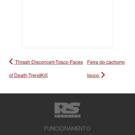
Thrash Disconcert-Tosco-Faces
Feira do cachorro
of Death-TrendKill
louco
FUNCIONAMENTO