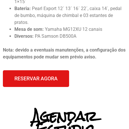
1×15´
Bateria:
Pearl Export 12´ 13´ 16´ 22´, caixa 14´, pedal
de bumbo, máquina de chimbal e 03 estantes de
pratos.
Mesa de som:
Yamaha MG12XU 12 canais
Diversos:
PA Samson DB500A
Nota: devido a eventuais manutenções, a configuração dos
equipamentos pode mudar sem prévio aviso.
RESERVAR AGORA
Agendar