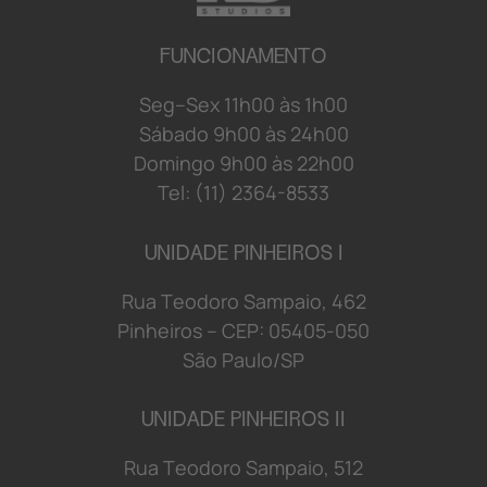
FUNCIONAMENTO
S
e
g
–
S
e
x
1
1
h
0
0 à
s
1
h
0
0
S
á
b
a
d
o 9
h
0
0 à
s
2
4
h
0
0
D
o
mi
n
g
o 9
h
0
0 à
s
2
2
h
0
0
Tel: (11) 2364-8533
UNIDADE PINHEIROS I
R
u
a
T
e
o
d
o
r
o S
a
mp
a
i
o
,
4
6
2
P
i
n
h
e
i
r
o
s
–
C
E
P:
0
5
4
0
5-
0
5
0
S
ã
o
P
a
u
l
o/
S
P
UNIDADE PINHEIROS II
R
u
a
T
e
o
d
o
r
o S
a
mp
a
i
o
,
5
1
2