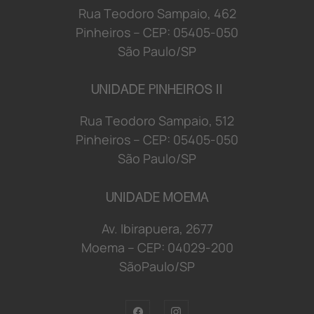
R
u
a
T
e
o
d
o
r
o S
a
mp
a
i
o
,
4
6
2
P
i
n
h
e
i
r
o
s
–
C
E
P:
0
5
4
0
5-
0
5
0
S
ã
o
P
a
u
l
o/
S
P
UNIDADE PINHEIROS II
R
u
a
T
e
o
d
o
r
o S
a
mp
a
i
o
,
5
1
2
P
i
n
h
e
i
r
o
s
–
C
E
P:
0
5
4
0
5-
0
5
0
S
ã
o
P
a
u
l
o/
S
P
UNIDADE MOEMA
Av. Ibirapuera, 2677
Moema
–
C
E
P:
0
4029
-2
0
0
S
ã
oP
a
u
l
o/
S
P