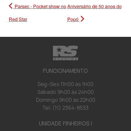
Parsec - Pocket show no
Aniversário de 50 anos do
Red Star
Popó
FUNCIONAMENTO
S
e
g
–
S
e
x
1
1
h
0
0 à
s
1
h
0
0
S
á
b
a
d
o 9
h
0
0 à
s
2
4
h
0
0
D
o
mi
n
g
o 9
h
0
0 à
s
2
2
h
0
0
Tel: (11) 2364-8533
UNIDADE PINHEIROS I