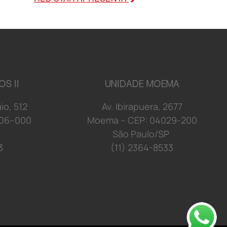
OS II
UNIDADE MOEMA
a
i
o
,
5
1
2
Av. Ibirapuera, 2677
06
–
00
0
Moema
–
C
E
P: 04029
-2
0
0
S
ã
o P
a
u
l
o/
S
P
3
(11) 2364-8533