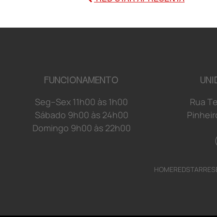
FUNCIONAMENTO
UNI
S
e
g
–
S
e
x
1
1
h
0
0 à
s
1
h
0
0
R
u
a
T
S
á
b
a
d
o 9
h
0
0 à
s
2
4
h
0
0
P
i
n
h
e
i
r
D
o
mi
n
g
o 9
h
0
0 à
s
2
2
h
0
0
HOME
REDSTAR
RES