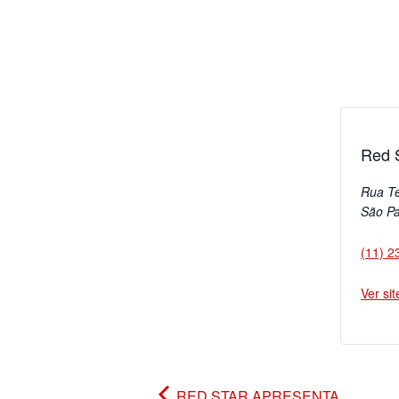
Red S
Rua T
São Pa
(11) 2
Ver si
RED STAR APRESENTA