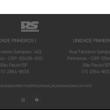
DADE PINHEIROS I
UNIDADE PINHEIR
e
o
d
o
r
o S
a
mp
a
i
o
,
4
6
2
R
u
a
T
e
o
d
o
r
o S
a
mp
o
s
–
C
E
P:
0
5
4
06
–
00
0
P
i
n
h
e
i
r
o
s
–
C
E
P:
0
5
4
S
ã
o
P
a
u
l
o/
S
P
S
ã
o
P
a
u
l
o/
S
P
(11) 2364-8533
(11) 2364-853
ERVAS
BOMBER PUB
PROGRAMAÇÃO
GRAVADORA
CONTATO