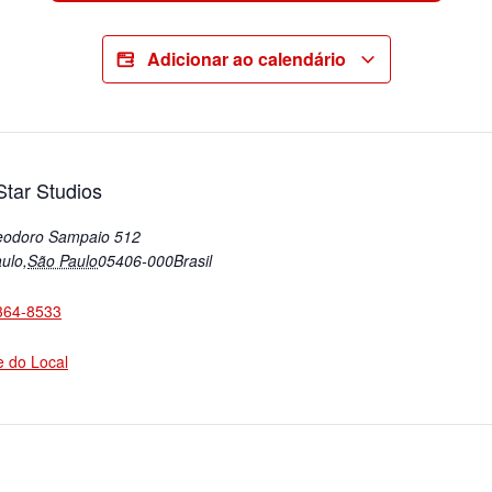
Adicionar ao calendário
tar Studios
eodoro Sampaio 512
ulo
,
São Paulo
05406-000
Brasil
364-8533
te do Local