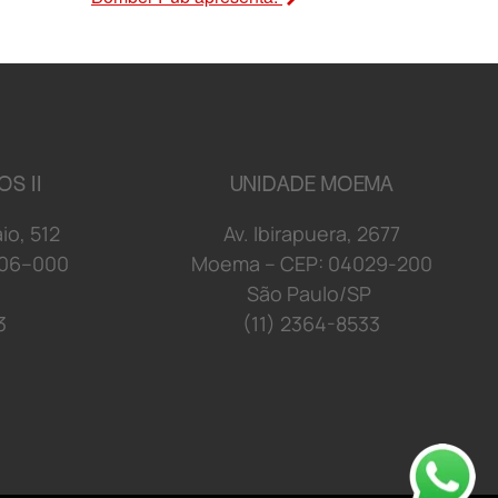
OS II
UNIDADE MOEMA
a
i
o
,
5
1
2
Av. Ibirapuera, 2677
06
–
00
0
Moema
–
C
E
P: 04029
-2
0
0
S
ã
o P
a
u
l
o/
S
P
3
(11) 2364-8533