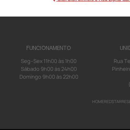
FUNCIONAMENTO
UNI
S
e
g
–
S
e
x
1
1
h
0
0 à
s
1
h
0
0
R
u
a
T
S
á
b
a
d
o 9
h
0
0 à
s
2
4
h
0
0
P
i
n
h
e
i
r
D
o
mi
n
g
o 9
h
0
0 à
s
2
2
h
0
0
HOME
REDSTAR
RES