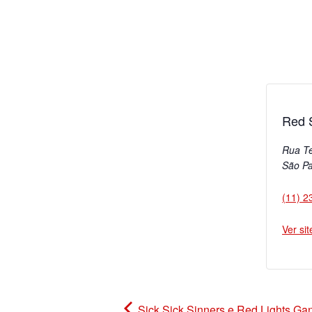
Red S
Rua T
São Pa
(11) 2
Ver si
Sick Sick Sinners e Red Lights Ga