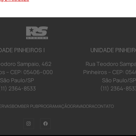
DADE PINHEIROS I
UNIDADE PINHEIR
e
o
d
o
r
o S
a
mp
a
i
o
,
4
6
2
R
u
a
T
e
o
d
o
r
o S
a
mp
o
s
–
C
E
P:
0
5
4
06
–
00
0
P
i
n
h
e
i
r
o
s
–
C
E
P:
0
5
4
S
ã
o
P
a
u
l
o/
S
P
S
ã
o
P
a
u
l
o/
S
P
(11) 2364-8533
(11) 2364-853
ERVAS
BOMBER PUB
PROGRAMAÇÃO
GRAVADORA
CONTATO