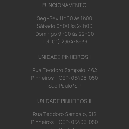
FUNCIONAMENTO
S
e
g
–
S
e
x
1
1
h
0
0 à
s
1
h
0
0
S
á
b
a
d
o 9
h
0
0 à
s
2
4
h
0
0
D
o
mi
n
g
o 9
h
0
0 à
s
2
2
h
0
0
Tel: (11) 2364-8533
UNIDADE PINHEIROS I
R
u
a
T
e
o
d
o
r
o S
a
mp
a
i
o
,
4
6
2
P
i
n
h
e
i
r
o
s
–
C
E
P:
0
5
4
0
5-
0
5
0
S
ã
o
P
a
u
l
o/
S
P
UNIDADE PINHEIROS II
R
u
a
T
e
o
d
o
r
o S
a
mp
a
i
o
,
5
1
2
P
i
n
h
e
i
r
o
s
–
C
E
P:
0
5
4
0
5-
0
5
0