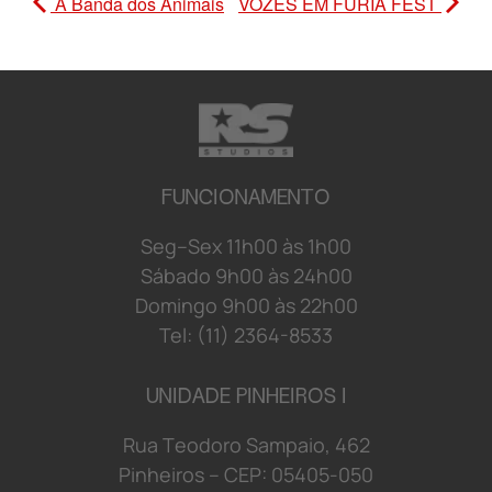
A Banda dos Animais
VOZES EM FÚRIA FEST
FUNCIONAMENTO
S
e
g
–
S
e
x
1
1
h
0
0 à
s
1
h
0
0
S
á
b
a
d
o 9
h
0
0 à
s
2
4
h
0
0
D
o
mi
n
g
o 9
h
0
0 à
s
2
2
h
0
0
Tel: (11) 2364-8533
UNIDADE PINHEIROS I
R
u
a
T
e
o
d
o
r
o S
a
mp
a
i
o
,
4
6
2
P
i
n
h
e
i
r
o
s
–
C
E
P:
0
5
4
0
5-
0
5
0