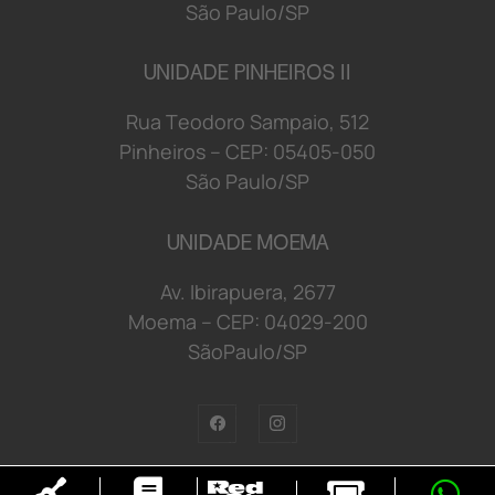
S
ã
o
P
a
u
l
o/
S
P
UNIDADE PINHEIROS II
R
u
a
T
e
o
d
o
r
o S
a
mp
a
i
o
,
5
1
2
P
i
n
h
e
i
r
o
s
–
C
E
P:
0
5
4
0
5-
0
5
0
S
ã
o
P
a
u
l
o/
S
P
UNIDADE MOEMA
Av. Ibirapuera, 2677
Moema
–
C
E
P:
0
4029
-2
0
0
S
ã
oP
a
u
l
o/
S
P