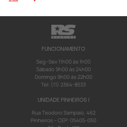
FUNCIONAMENTO
S
e
g
–
S
e
x
1
1
h
0
0 à
s
1
h
0
0
S
á
b
a
d
o 9
h
0
0 à
s
2
4
h
0
0
D
o
mi
n
g
o 9
h
0
0 à
s
2
2
h
0
0
Tel: (11) 2364-8533
UNIDADE PINHEIROS I
R
u
a
T
e
o
d
o
r
o S
a
mp
a
i
o
,
4
6
2
P
i
n
h
e
i
r
o
s
–
C
E
P:
0
5
4
0
5-
0
5
0