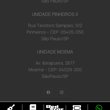
S
ã
o
P
a
u
l
o/
S
P
UNIDADE PINHEIROS II
R
u
a
T
e
o
d
o
r
o S
a
mp
a
i
o
,
5
1
2
P
i
n
h
e
i
r
o
s
–
C
E
P:
0
5
4
0
5-
0
5
0
S
ã
o
P
a
u
l
o/
S
P
UNIDADE MOEMA
Av. Ibirapuera, 2677
Moema
–
C
E
P:
0
4029
-2
0
0
S
ã
oP
a
u
l
o/
S
P