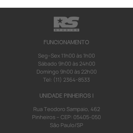
FUNCIONAMENTO
S
e
g
–
S
e
x
1
1
h
0
0 à
s
1
h
0
0
S
á
b
a
d
o 9
h
0
0 à
s
2
4
h
0
0
D
o
mi
n
g
o 9
h
0
0 à
s
2
2
h
0
0
Tel: (11) 2364-8533
UNIDADE PINHEIROS I
R
u
a
T
e
o
d
o
r
o S
a
mp
a
i
o
,
4
6
2
P
i
n
h
e
i
r
o
s
–
C
E
P:
0
5
4
0
5-
0
5
0
S
ã
o
P
a
u
l
o/
S
P