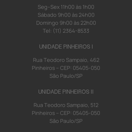
S
e
g
–
S
e
x
1
1
h
0
0 à
s
1
h
0
0
S
á
b
a
d
o 9
h
0
0 à
s
2
4
h
0
0
D
o
mi
n
g
o 9
h
0
0 à
s
2
2
h
0
0
Tel: (11) 2364-8533
UNIDADE PINHEIROS I
R
u
a
T
e
o
d
o
r
o S
a
mp
a
i
o
,
4
6
2
P
i
n
h
e
i
r
o
s
–
C
E
P:
0
5
4
0
5-
0
5
0
S
ã
o
P
a
u
l
o/
S
P
UNIDADE PINHEIROS II
R
u
a
T
e
o
d
o
r
o S
a
mp
a
i
o
,
5
1
2
P
i
n
h
e
i
r
o
s
–
C
E
P:
0
5
4
0
5-
0
5
0
S
ã
o
P
a
u
l
o/
S
P