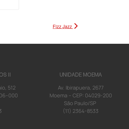
Fizz Jazz
OS II
UNIDADE MOEMA
a
i
o
,
5
1
2
Av. Ibirapuera, 2677
06
–
00
0
Moema
–
C
E
P: 04029
-2
0
0
S
ã
o P
a
u
l
o/
S
P
3
(11) 2364-8533