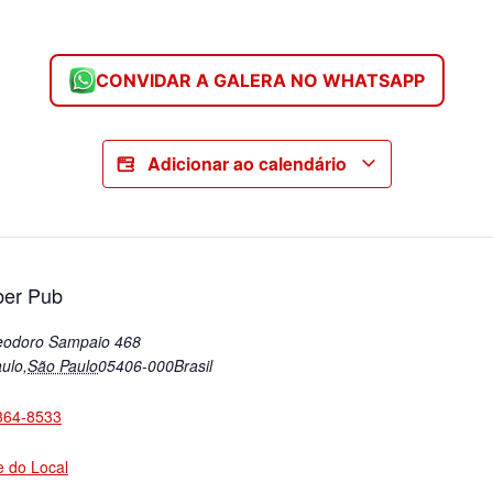
CONVIDAR A GALERA NO WHATSAPP
Adicionar ao calendário
er Pub
eodoro Sampaio 468
ulo
,
São Paulo
05406-000
Brasil
364-8533
te do Local