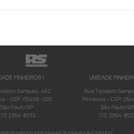
DADE PINHEIROS I
UNIDADE PINHEIR
e
o
d
o
r
o S
a
mp
a
i
o
,
4
6
2
R
u
a
T
e
o
d
o
r
o S
a
mp
o
s
–
C
E
P:
0
5
4
06
–
00
0
P
i
n
h
e
i
r
o
s
–
C
E
P:
0
5
4
S
ã
o
P
a
u
l
o/
S
P
S
ã
o
P
a
u
l
o/
S
P
(11) 2364-8533
(11) 2364-853
ERVAS
BOMBER PUB
PROGRAMAÇÃO
GRAVADORA
CONTATO