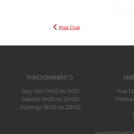
Kiss Club
FUNCIONAMENTO
UNI
S
e
g
–
S
e
x
1
1
h
0
0 à
s
1
h
0
0
R
u
a
T
S
á
b
a
d
o 9
h
0
0 à
s
2
4
h
0
0
P
i
n
h
e
i
r
D
o
mi
n
g
o 9
h
0
0 à
s
2
2
h
0
0
HOME
REDSTAR
RES