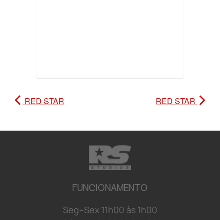
RED STAR
RED STAR
FUNCIONAMENTO
S
e
g
–
S
e
x
1
1
h
0
0 à
s
1
h
0
0