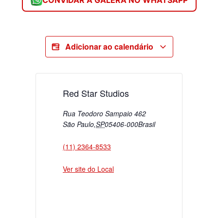
CONVIDAR A GALERA NO WHATSAPP
Adicionar ao calendário
Red Star Studios
Rua Teodoro Sampaio 462
São Paulo
,
SP
05406-000
Brasil
(11) 2364-8533
Ver site do Local