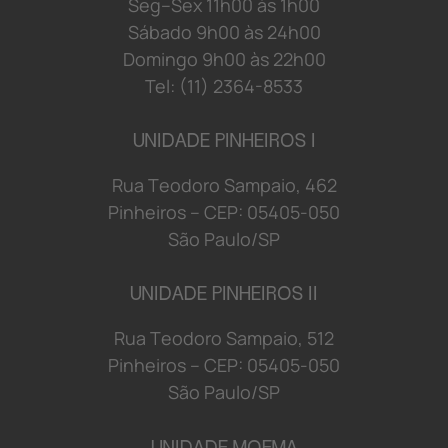
S
e
g
–
S
e
x
1
1
h
0
0 à
s
1
h
0
0
S
á
b
a
d
o 9
h
0
0 à
s
2
4
h
0
0
D
o
mi
n
g
o 9
h
0
0 à
s
2
2
h
0
0
Tel: (11) 2364-8533
UNIDADE PINHEIROS I
R
u
a
T
e
o
d
o
r
o S
a
mp
a
i
o
,
4
6
2
P
i
n
h
e
i
r
o
s
–
C
E
P:
0
5
4
0
5-
0
5
0
S
ã
o
P
a
u
l
o/
S
P
UNIDADE PINHEIROS II
R
u
a
T
e
o
d
o
r
o S
a
mp
a
i
o
,
5
1
2
P
i
n
h
e
i
r
o
s
–
C
E
P:
0
5
4
0
5-
0
5
0
S
ã
o
P
a
u
l
o/
S
P