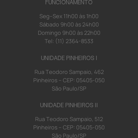
FUNCIONAMENTO
S
e
g
–
S
e
x
1
1
h
0
0 à
s
1
h
0
0
S
á
b
a
d
o 9
h
0
0 à
s
2
4
h
0
0
D
o
mi
n
g
o 9
h
0
0 à
s
2
2
h
0
0
Tel: (11) 2364-8533
UNIDADE PINHEIROS I
R
u
a
T
e
o
d
o
r
o S
a
mp
a
i
o
,
4
6
2
P
i
n
h
e
i
r
o
s
–
C
E
P:
0
5
4
0
5-
0
5
0
S
ã
o
P
a
u
l
o/
S
P
UNIDADE PINHEIROS II
R
u
a
T
e
o
d
o
r
o S
a
mp
a
i
o
,
5
1
2
P
i
n
h
e
i
r
o
s
–
C
E
P:
0
5
4
0
5-
0
5
0
S
ã
o
P
a
u
l
o/
S
P